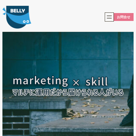
内
容
を
お問合せ
ス
キ
ッ
プ