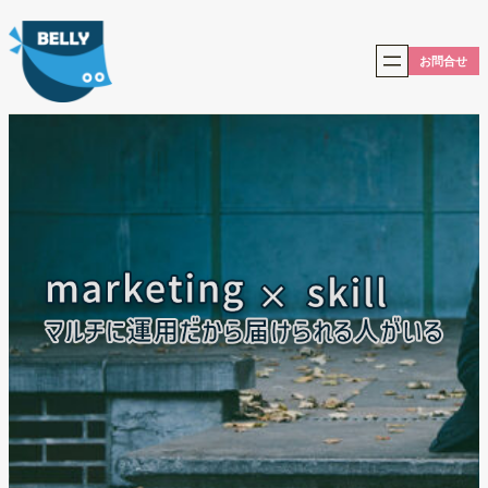
内
容
を
お問合せ
ス
キ
ッ
プ